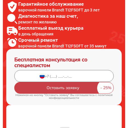
Гарантийное обслуживание
варочной панели Brandt TI2FSOFT до 3 лет
Диагностика за наш счет,
ремонт по желанию
Бесплатный выезд курьера
в день обращения
Срочный ремонт
варочной панели Brandt TI2FSOFT от 35 минут
Бесплатная консультация со
специалистом
Оставить заявку
Нажимая на кнопку "Оставить заявку" Вы соглашаетесь c
политикой
конфиденциальности