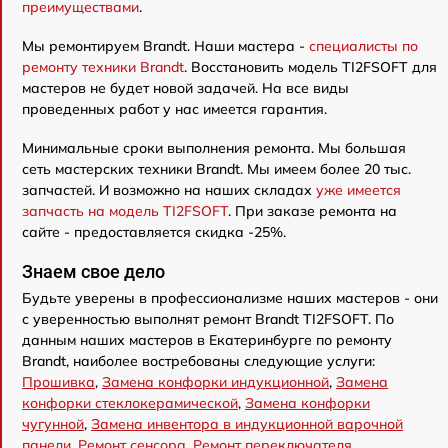
преимуществами
.
Мы ремонтируем Brandt. Наши мастера -
специалисты по
ремонту техники Brandt
. Восстановить модель TI2FSOFT для
мастеров не будет новой задачей. На все виды
проведенных работ у нас имеется гарантия.
Минимальные сроки выполнения ремонта. Мы большая
сеть мастерских техники Brandt. Мы имеем более 20 тыс.
запчастей. И возможно на наших складах
уже имеется
запчасть на модель TI2FSOFT
. При заказе ремонта на
сайте - предоставляется скидка -25%.
Знаем свое дело
Будьте уверены в профессионализме наших мастеров - они
с уверенностью выполнят ремонт Brandt TI2FSOFT. По
данным наших мастеров в Екатеринбурге по ремонту
Brandt, наиболее востребованы следующие услуги:
Прошивка
,
Замена конфорки индукционной
,
Замена
конфорки стеклокерамической
,
Замена конфорки
чугунной
,
Замена инвентора в индукционной варочной
панели
,
Ремонт сенсора
,
Ремонт переключателя
,