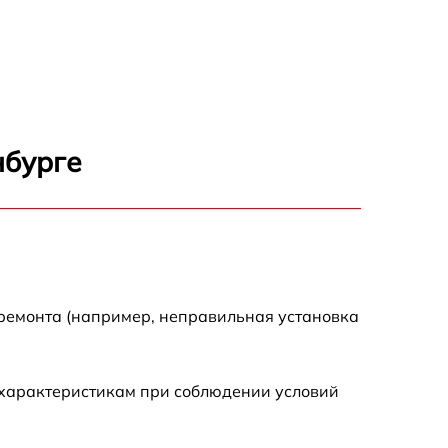
750 р
600 р
1600 р
нбурге
1900 р
1600 р
 ремонта (например, неправильная установка
 характеристикам при соблюдении условий