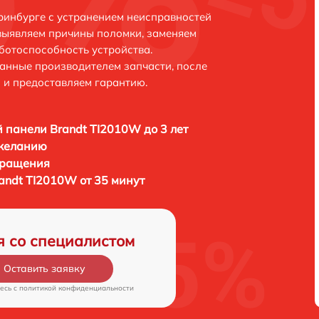
ринбурге с устранением неисправностей
выявляем причины поломки, заменяем
ботоспособность устройства.
анные производителем запчасти, после
 и предоставляем гарантию.
 панели Brandt TI2010W до 3 лет
 желанию
бращения
andt TI2010W от 35 минут
я со специалистом
Оставить заявку
есь c
политикой конфиденциальности