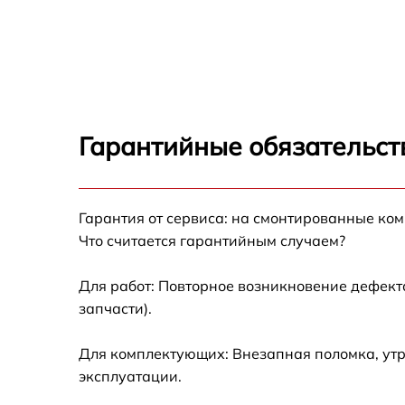
Ремонт переключателя Brandt TI2010W
Разблокировка варочной панели Brandt
TI2010W
Замена панели управления Brandt TI2010W
Гарантийные обязательст
Ремонт модуля управления Brandt TI2010W
Гарантия от сервиса: на смонтированные ко
Замена сенсора Brandt TI2010W
Что считается гарантийным случаем?
Для работ: Повторное возникновение дефект
запчасти).
Для комплектующих: Внезапная поломка, утр
эксплуатации.