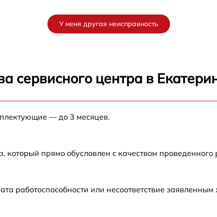
от 60 мин
У меня другая неисправность
от 60 мин
от 60 мин
ва сервисного центра в Екатери
от 60 мин
мплектующие — до 3 месяцев.
от 60 мин
а, который прямо обусловлен с качеством проведенного
ата работоспособности или несоответствие заявленным