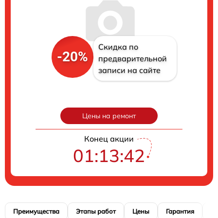
Скидка по
-20%
предварительной
записи на сайте
Цены на ремонт
Конец акции
01:13:41
Преимущества
Этапы работ
Цены
Гарантия
М