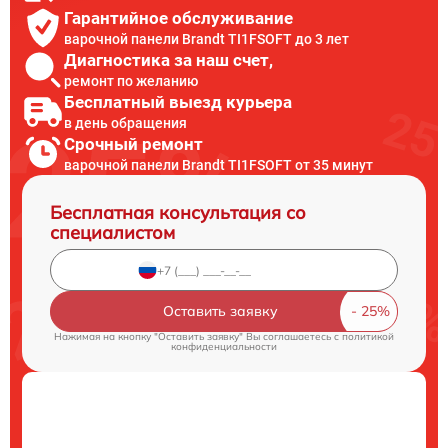
Гарантийное обслуживание
варочной панели Brandt TI1FSOFT до 3 лет
Диагностика за наш счет,
ремонт по желанию
Бесплатный выезд курьера
в день обращения
Срочный ремонт
варочной панели Brandt TI1FSOFT от 35 минут
Бесплатная консультация со
специалистом
Оставить заявку
Нажимая на кнопку "Оставить заявку" Вы соглашаетесь c
политикой
конфиденциальности