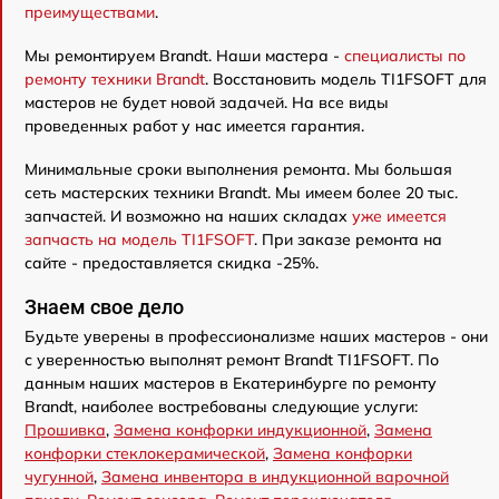
преимуществами
.
Мы ремонтируем Brandt. Наши мастера -
специалисты по
ремонту техники Brandt
. Восстановить модель TI1FSOFT для
мастеров не будет новой задачей. На все виды
проведенных работ у нас имеется гарантия.
Минимальные сроки выполнения ремонта. Мы большая
сеть мастерских техники Brandt. Мы имеем более 20 тыс.
запчастей. И возможно на наших складах
уже имеется
запчасть на модель TI1FSOFT
. При заказе ремонта на
сайте - предоставляется скидка -25%.
Знаем свое дело
Будьте уверены в профессионализме наших мастеров - они
с уверенностью выполнят ремонт Brandt TI1FSOFT. По
данным наших мастеров в Екатеринбурге по ремонту
Brandt, наиболее востребованы следующие услуги:
Прошивка
,
Замена конфорки индукционной
,
Замена
конфорки стеклокерамической
,
Замена конфорки
чугунной
,
Замена инвентора в индукционной варочной