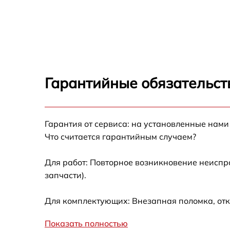
Ремонт переключателя Brandt TI112B
Разблокировка варочной панели Brandt
TI112B
Замена панели управления Brandt TI112B
Гарантийные обязательст
Ремонт модуля управления Brandt TI112B
Гарантия от сервиса: на установленные нами
Замена сенсора Brandt TI112B
Что считается гарантийным случаем?
Для работ: Повторное возникновение неиспр
запчасти).
Для комплектующих: Внезапная поломка, отк
Показать полностью