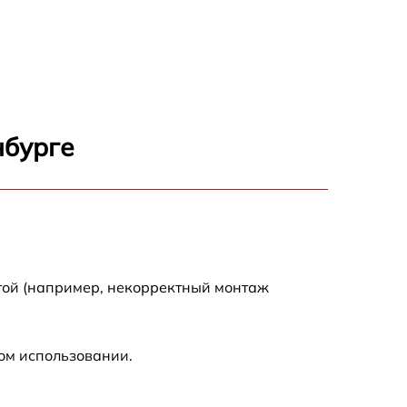
750 р
600 р
1600 р
нбурге
1900 р
1600 р
той (например, некорректный монтаж
ом использовании.