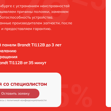
инбурге с устранением неисправностей
выявляем причины поломки, заменяем
ботоспособность устройства.
анные производителем запчасти, после
 и предоставляем гарантию.
 панели Brandt TI112B до 3 лет
 желанию
бращения
ndt TI112B от 35 минут
я со специалистом
Оставить заявку
есь c
политикой конфиденциальности