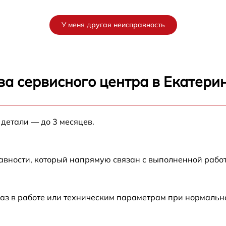
от 60 мин
У меня другая неисправность
от 60 мин
от 60 мин
ва сервисного центра в Екатери
от 60 мин
 детали — до 3 месяцев.
от 60 мин
авности, который напрямую связан с выполненной рабо
аз в работе или техническим параметрам при нормальн