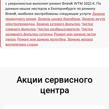
с уверенностью выполнят ремонт Brandt WTM 1022 K. По
данным наших мастеров в Екатеринбурге по ремонту
Brandt, наиболее востребованы следующие услуги:
Замена
приводного ремня
,
Замена шкива барабана
,
Замена жгута
электропроводки
,
Замена сетевого фильтра
,
Чистка
сливного фильтра
,
Чистка разбрызгивателя
,
Чистка
заливного фильтра-сеточки
,
Ремонт или замена петли
двери
,
Ремонт или замена патрубка
,
Замена мотора
вентилятора сушки
.
Акции сервисного
центра