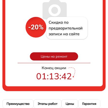
Скидка по
-20%
предварительной
записи на сайте
Цены на ремонт
Конец акции
01:13:41
Преимущества
Этапы работ
Цены
Гарантия
М