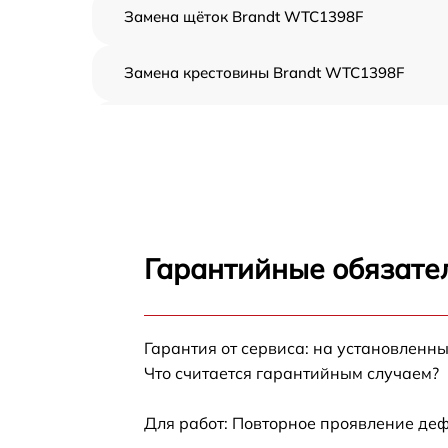
Замена щёток Brandt WTC1398F
Замена крестовины Brandt WTC1398F
Корпусный ремонт (замена резинок,
креплений, кнопок) Brandt WTC1398F
Ремонт платы управления (восстановление)
Brandt WTC1398F
Замена блока управления Brandt WTC1398
Гарантийные обязател
Ремонт/замена датчика температуры Brand
WTC1398F
Гарантия от сервиса: на установленны
Замена УБЛ Brandt WTC1398F
Что считается гарантийным случаем?
Замена циркуляционного насоса Brandt
WTC1398F
Для работ: Повторное проявление деф