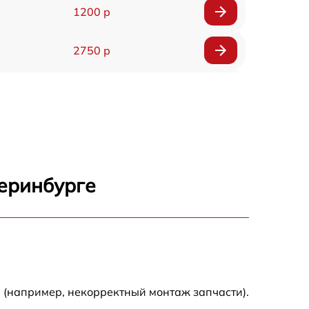
1200 р
2750 р
850 р
2450 р
1800 р
теринбурге
1100 р
1100 р
1800 р
 (например, некорректный монтаж запчасти).