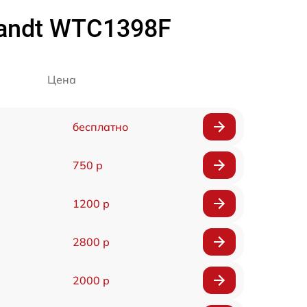
andt WTC1398F
Цена
бесплатно
750 р
1200 р
2800 р
2000 р