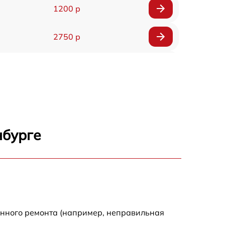
1200 р
2750 р
850 р
2450 р
1800 р
нбурге
1100 р
1100 р
1800 р
енного ремонта (например, неправильная