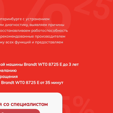
атеринбурге с устранением
м диагностику, выявляем причины
восстанавливаем работоспособность
и рекомендованные производителем
рку всех функций и предоставляем
ой машины Brandt WT0 8725 E до 3 лет
 желанию
бращения
Brandt WT0 8725 E от 35 минут
я со специалистом