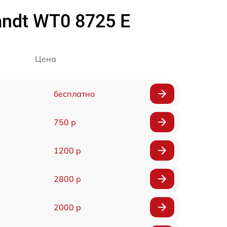
ndt WT0 8725 E
Цена
бесплатно
750 р
1200 р
2800 р
2000 р