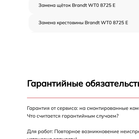
Замена щёток Brandt WT0 8725 E
Замена крестовины Brandt WT0 8725 E
Корпусный ремонт (замена резинок,
креплений, кнопок) Brandt WT0 8725 E
Ремонт платы управления (восстановление)
Brandt WT0 8725 E
Замена блока управления Brandt WT0 8725
E
Гарантийные обязательст
Ремонт/замена датчика температуры Brand
WT0 8725 E
Гарантия от сервиса: на смонтированные ко
Замена УБЛ Brandt WT0 8725 E
Что считается гарантийным случаем?
Замена циркуляционного насоса Brandt
WT0 8725 E
Для работ: Повторное возникновение неиспр
установка запчасти).