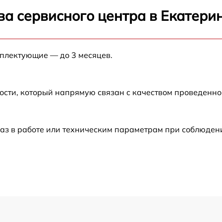
1
от 60 мин
ва сервисного центра в Екатери
t
от 60 мин
мплектующие — до 3 месяцев.
от 60 мин
от 60 мин
ости, который напрямую связан с качеством проведенн
от 60 мин
аз в работе или техническим параметрам при соблюден
от 60 мин
от 60 мин
1
от 60 мин