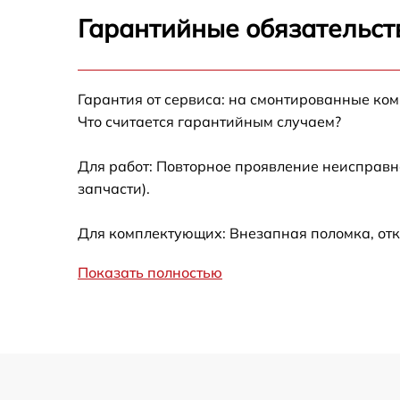
Замена блока управления Brandt WFU 081
Гарантийные обязательст
Ремонт/замена датчика температуры Brand
WFU 0811
Гарантия от сервиса: на смонтированные ко
Замена УБЛ Brandt WFU 0811
Что считается гарантийным случаем?
Замена циркуляционного насоса Brandt
WFU 0811
Для работ: Повторное проявление неисправн
запчасти).
Замена сливного шланга Brandt WFU 0811
Для комплектующих: Внезапная поломка, отк
Замена сливного насоса Brandt WFU 0811
Показать полностью
Замена прессостата Brandt WFU 0811
Замена заливного шланга Brandt WFU 081