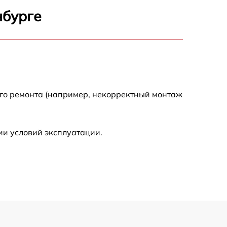
1800 р
нбурге
1100 р
1100 р
1800 р
ого ремонта (например, некорректный монтаж
1000 р
ии условий эксплуатации.
1550 р
1550 р
750 р