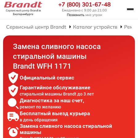
+7 (800) 301-67-48
Ежедневно с 9:00 до 21:00
Сервисный центр Brandt
в
Екатеринбурге
Позвонить
мне утром
Сервисный центр Brandt
Каталог устройств
Ремо
Замена сливного насоса
стиральной машины
Brandt WFH 1171
Официальный сервис
Гарантийное обслуживание
стиральной машины Brandt до 3 лет
Диагностика за наш счет,
ремонт по желанию
Бесплатный выезд курьера
в день обращения
Замена сливного насоса стиральной
машины