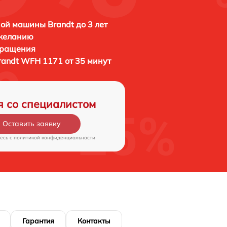
ой машины Brandt до 3 лет
 желанию
бращения
randt WFH 1171 от 35 минут
я со специалистом
Оставить заявку
есь c
политикой конфиденциальности
Гарантия
Контакты