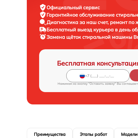
Официальный сервис
Гарантийное обслуживание
стиральн
Диагностика за наш счет,
ремонт по
Бесплатный выезд курьера
в день о
Замена щёток стиральной машины
B
Бесплатная консультаци
Нажимая на кнопку "Оставить заявку" Вы соглашает
Преимущества
Этапы работ
Модели