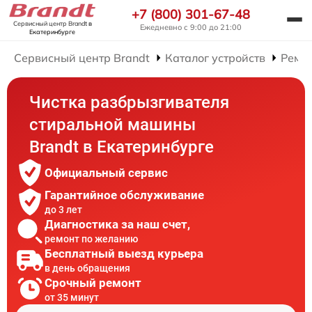
+7 (800) 301-67-48
Сервисный центр Brandt
в
Ежедневно с 9:00 до 21:00
Екатеринбурге
Сервисный центр Brandt
Каталог устройств
Ремо
Чистка разбрызгивателя
стиральной машины
Brandt в Екатеринбурге
Официальный сервис
Гарантийное обслуживание
до 3 лет
Диагностика за наш счет,
ремонт по желанию
Бесплатный выезд курьера
в день обращения
Срочный ремонт
от 35 минут