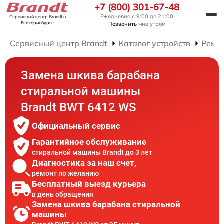
+7 (800) 301-67-48
Ежедневно с 9:00 до 21:00
Сервисный центр Brandt
в
Екатеринбурге
Позвонить
мне утром
Сервисный центр Brandt
Каталог устройств
Ремо
Замена шкива барабана
стиральной машины
Brandt BWT 6412 WS
Официальный сервис
Гарантийное обслуживание
стиральной машины Brandt до 3 лет
Диагностика за наш счет,
ремонт по желанию
Бесплатный выезд курьера
в день обращения
Замена шкива барабана стиральной
машины