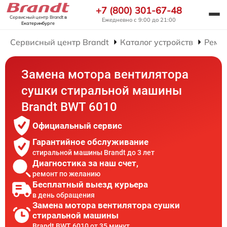
+7 (800) 301-67-48
Сервисный центр Brandt
в
Ежедневно с 9:00 до 21:00
Екатеринбурге
Сервисный центр Brandt
Каталог устройств
Ремо
Замена мотора вентилятора
сушки стиральной машины
Brandt BWT 6010
Официальный сервис
Гарантийное обслуживание
стиральной машины Brandt до 3 лет
Диагностика за наш счет,
ремонт по желанию
Бесплатный выезд курьера
в день обращения
Замена мотора вентилятора сушки
стиральной машины
Brandt BWT 6010 от 35 минут