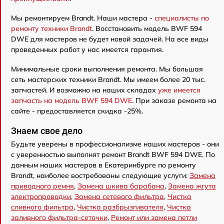
Мы ремонтируем Brandt. Наши мастера -
специалисты по
ремонту техники Brandt
. Восстановить модель BWF 594
DWE для мастеров не будет новой задачей. На все виды
проведенных работ у нас имеется гарантия.
Минимальные сроки выполнения ремонта. Мы большая
сеть мастерских техники Brandt. Мы имеем более 20 тыс.
запчастей. И возможно на наших складах
уже имеется
запчасть на модель BWF 594 DWE
. При заказе ремонта на
сайте - предоставляется скидка -25%.
Знаем свое дело
Будьте уверены в профессионализме наших мастеров - они
с уверенностью выполнят ремонт Brandt BWF 594 DWE. По
данным наших мастеров в Екатеринбурге по ремонту
Brandt, наиболее востребованы следующие услуги:
Замена
приводного ремня
,
Замена шкива барабана
,
Замена жгута
электропроводки
,
Замена сетевого фильтра
,
Чистка
сливного фильтра
,
Чистка разбрызгивателя
,
Чистка
заливного фильтра-сеточки
,
Ремонт или замена петли