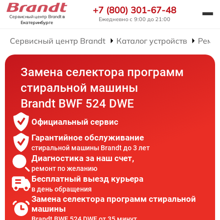
+7 (800) 301-67-48
Сервисный центр Brandt
в
Ежедневно с 9:00 до 21:00
Екатеринбурге
Сервисный центр Brandt
Каталог устройств
Ремо
Замена селектора программ
стиральной машины
Brandt BWF 524 DWE
Официальный сервис
Гарантийное обслуживание
стиральной машины Brandt до 3 лет
Диагностика за наш счет,
ремонт по желанию
Бесплатный выезд курьера
в день обращения
Замена селектора программ стиральной
машины
Brandt BWF 524 DWE от 35 минут