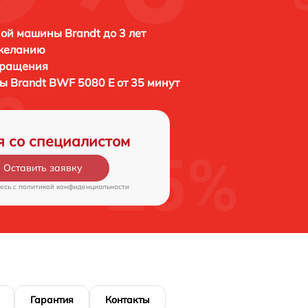
ой машины Brandt до 3 лет
 желанию
бращения
ны
Brandt BWF 5080 E от 35 минут
я со специалистом
Оставить заявку
есь c
политикой конфиденциальности
Гарантия
Контакты