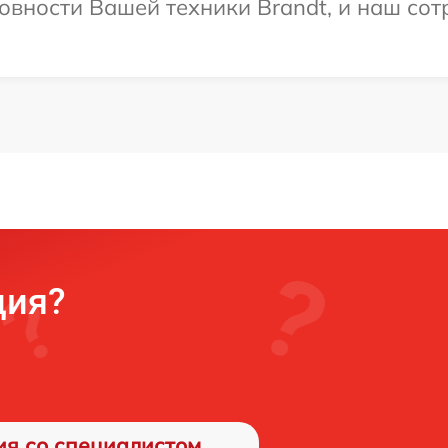
овности Вашей техники Brandt, и наш сот
ция?
ия со специалистом