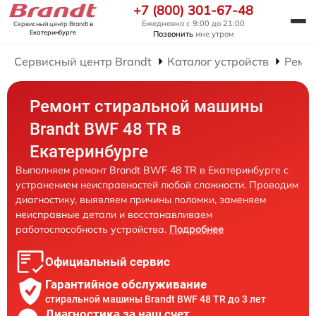
+7 (800) 301-67-48
Ежедневно с 9:00 до 21:00
Сервисный центр Brandt
в
Екатеринбурге
Позвонить
мне утром
Сервисный центр Brandt
Каталог устройств
Ремо
Ремонт стиральной машины
Brandt BWF 48 TR в
Екатеринбурге
Выполняем ремонт Brandt BWF 48 TR в Екатеринбурге с
устранением неисправностей любой сложности. Проводим
диагностику, выявляем причины поломки, заменяем
неисправные детали и восстанавливаем
работоспособность устройства.
Подробнее
Официальный сервис
Гарантийное обслуживание
стиральной машины Brandt BWF 48 TR до 3 лет
Диагностика за наш счет,