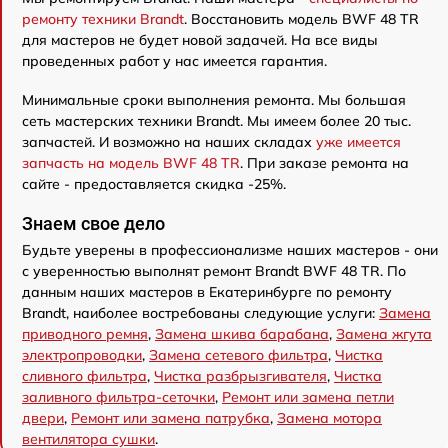
ремонту техники Brandt
. Восстановить модель BWF 48 TR
для мастеров не будет новой задачей. На все виды
проведенных работ у нас имеется гарантия.
Минимальные сроки выполнения ремонта. Мы большая
сеть мастерских техники Brandt. Мы имеем более 20 тыс.
запчастей. И возможно на наших складах
уже имеется
запчасть на модель BWF 48 TR
. При заказе ремонта на
сайте - предоставляется скидка -25%.
Знаем свое дело
Будьте уверены в профессионализме наших мастеров - они
с уверенностью выполнят ремонт Brandt BWF 48 TR. По
данным наших мастеров в Екатеринбурге по ремонту
Brandt, наиболее востребованы следующие услуги:
Замена
приводного ремня
,
Замена шкива барабана
,
Замена жгута
электропроводки
,
Замена сетевого фильтра
,
Чистка
сливного фильтра
,
Чистка разбрызгивателя
,
Чистка
заливного фильтра-сеточки
,
Ремонт или замена петли
двери
,
Ремонт или замена патрубка
,
Замена мотора
вентилятора сушки
.