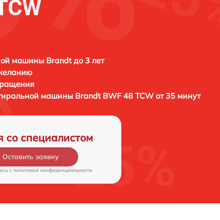
 TCW
ой машины Brandt до 3 лет
 желанию
бращения
стиральной машины
Brandt BWF 48 TCW от 35 минут
я со специалистом
Оставить заявку
есь c
политикой конфиденциальности