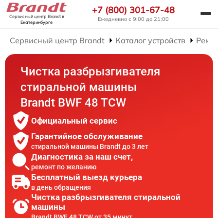
+7 (800) 301-67-48
Сервисный центр Brandt
в
Ежедневно с 9:00 до 21:00
Екатеринбурге
Сервисный центр Brandt
Каталог устройств
Ремо
Чистка разбрызгивателя
стиральной машины
Brandt BWF 48 TCW
Официальный сервис
Гарантийное обслуживание
стиральной машины Brandt до 3 лет
Диагностика за наш счет,
ремонт по желанию
Бесплатный выезд курьера
в день обращения
Чистка разбрызгивателя стиральной
машины
Brandt BWF 48 TCW от 35 минут