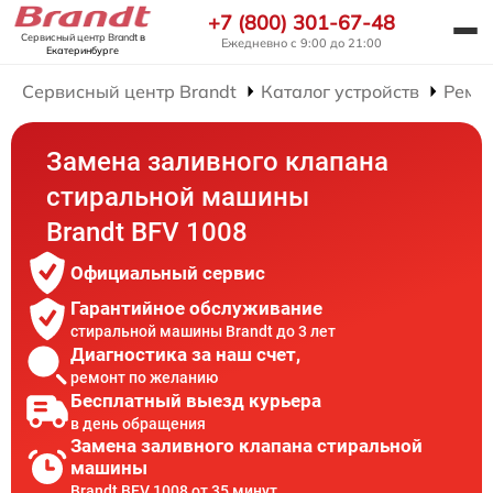
+7 (800) 301-67-48
Сервисный центр Brandt
в
Ежедневно с 9:00 до 21:00
Екатеринбурге
Сервисный центр Brandt
Каталог устройств
Ремо
Замена заливного клапана
стиральной машины
Brandt BFV 1008
Официальный сервис
Гарантийное обслуживание
стиральной машины Brandt до 3 лет
Диагностика за наш счет,
ремонт по желанию
Бесплатный выезд курьера
в день обращения
Замена заливного клапана стиральной
машины
Brandt BFV 1008 от 35 минут