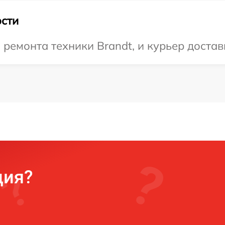
сти
емонта техники Brandt, и курьер достави
ция?