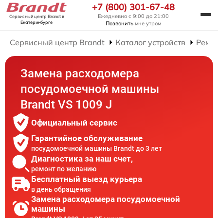
+7 (800) 301-67-48
Ежедневно с 9:00 до 21:00
Сервисный центр Brandt
в
Екатеринбурге
Позвонить
мне утром
Сервисный центр Brandt
Каталог устройств
Ремо
Замена расходомера
посудомоечной машины
Brandt VS 1009 J
Официальный сервис
Гарантийное обслуживание
посудомоечной машины Brandt до 3 лет
Диагностика за наш счет,
ремонт по желанию
Бесплатный выезд курьера
в день обращения
Замена расходомера посудомоечной
машины