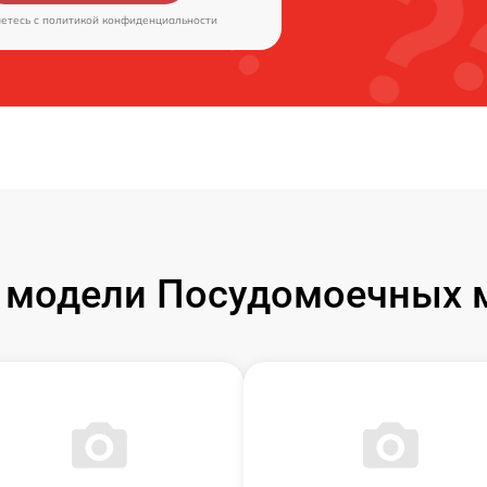
аетесь c
политикой конфиденциальности
 модели Посудомоечных м