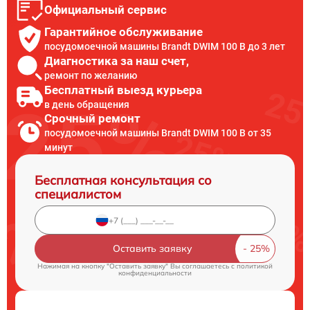
Официальный сервис
Гарантийное обслуживание
посудомоечной машины Brandt DWIM 100 B до 3 лет
Диагностика за наш счет,
ремонт по желанию
Бесплатный выезд курьера
в день обращения
Срочный ремонт
посудомоечной машины Brandt DWIM 100 B от 35
минут
Бесплатная консультация со
специалистом
Оставить заявку
Нажимая на кнопку "Оставить заявку" Вы соглашаетесь c
политикой
конфиденциальности