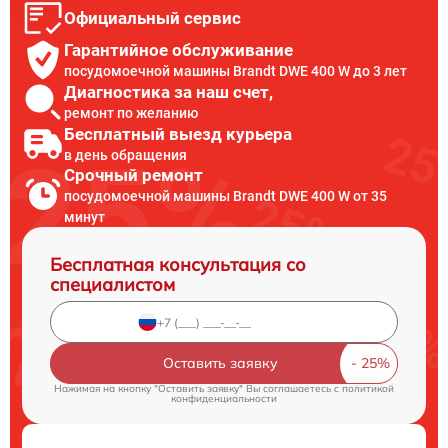
Официальный сервис
Гарантийное обслуживание
посудомоечной машины Brandt DWE 400 W до 3 лет
Диагностика за наш счет,
ремонт по желанию
Бесплатный выезд курьера
в день обращения
Срочный ремонт
посудомоечной машины Brandt DWE 400 W от 35
минут
Бесплатная консультация со
специалистом
Оставить заявку
Нажимая на кнопку "Оставить заявку" Вы соглашаетесь c
политикой
конфиденциальности