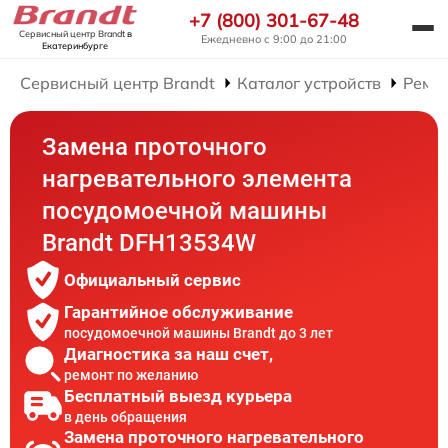
+7 (800) 301-67-48
Сервисный центр Brandt
в
Ежедневно с 9:00 до 21:00
Екатеринбурге
Сервисный центр Brandt
Каталог устройств
Ремо
Замена проточного
нагревательного элемента
посудомоечной машины
Brandt DFH13534W
Официальный сервис
Гарантийное обслуживание
посудомоечной машины Brandt до 3 лет
Диагностика за наш счет,
ремонт по желанию
Бесплатный выезд курьера
в день обращения
Замена проточного нагревательного