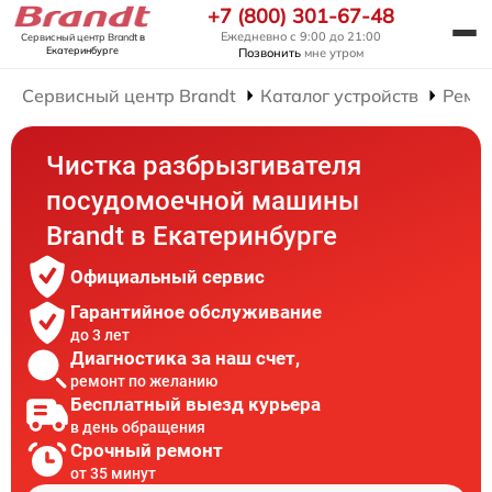
+7 (800) 301-67-48
Ежедневно с 9:00 до 21:00
Сервисный центр Brandt
в
Екатеринбурге
Позвонить
мне утром
Сервисный центр Brandt
Каталог устройств
Ремо
Чистка разбрызгивателя
посудомоечной машины
Brandt в Екатеринбурге
Официальный сервис
Гарантийное обслуживание
до 3 лет
Диагностика за наш счет,
ремонт по желанию
Бесплатный выезд курьера
в день обращения
Срочный ремонт
от 35 минут