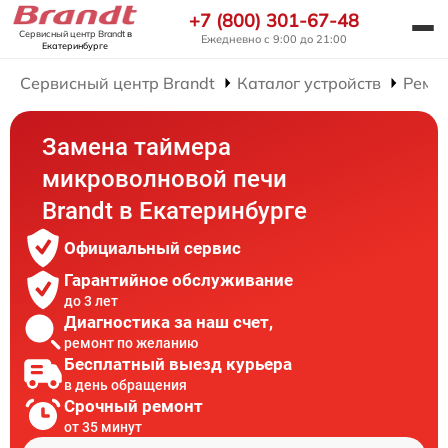
+7 (800) 301-67-48
Сервисный центр Brandt
в
Ежедневно с 9:00 до 21:00
Екатеринбурге
Сервисный центр Brandt
Каталог устройств
Ремо
Замена таймера
микроволновой печи
Brandt в Екатеринбурге
Официальный сервис
Гарантийное обслуживание
до 3 лет
Диагностика за наш счет,
ремонт по желанию
Бесплатный выезд курьера
в день обращения
Срочный ремонт
от 35 минут