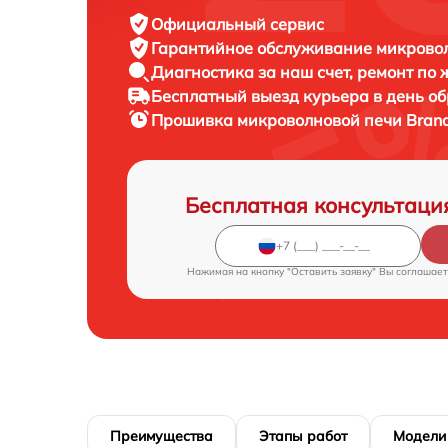
Официальный сервис
Гарантийное обслуживание
микровол
Диагностика за наш счет,
ремонт по
Бесплатный выезд курьера
в день о
Прошивка микроволновой печи
Bran
Бесплатная консультаци
Нажимая на кнопку "Оставить заявку" Вы соглашает
Преимущества
Этапы работ
Модели