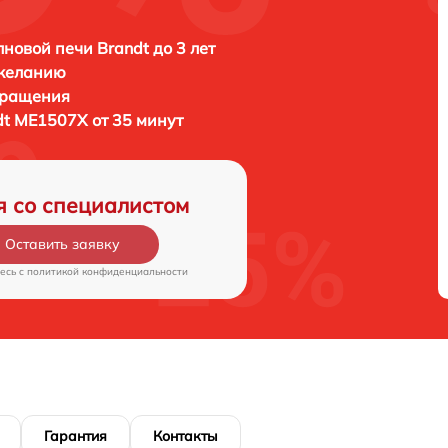
новой печи Brandt до 3 лет
 желанию
бращения
dt ME1507X от 35 минут
я со специалистом
Оставить заявку
есь c
политикой конфиденциальности
Гарантия
Контакты