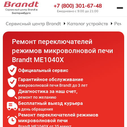
+7 (800) 301-67-48
Сервисный центр Brandt
в
Ежедневно с 9:00 до 21:00
Екатеринбурге
Сервисный центр Brandt
Каталог устройств
Ремо
Ремонт переключателей
режимов микроволновой печи
Brandt ME1040X
Официальный сервис
Гарантийное обслуживание
микроволновой печи Brandt до 3 лет
Диагностика за наш счет,
ремонт по желанию
Бесплатный выезд курьера
в день обращения
Ремонт переключателей режимов
микроволновой печи
Brandt ME1040X от 35 минут