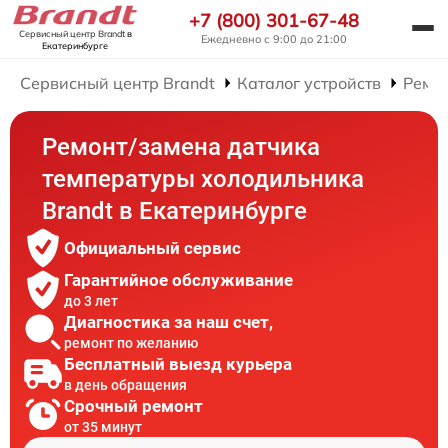
+7 (800) 301-67-48
Сервисный центр Brandt
в
Ежедневно с 9:00 до 21:00
Екатеринбурге
Сервисный центр Brandt
Каталог устройств
Ремо
Ремонт/замена датчика
температуры холодильника
Brandt в Екатеринбурге
Официальный сервис
Гарантийное обслуживание
до 3 лет
Диагностика за наш счет,
ремонт по желанию
Бесплатный выезд курьера
в день обращения
Срочный ремонт
от 35 минут