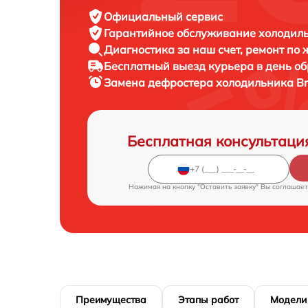
Официальный сервис
Гарантийное обслуживание
холодиль
Диагностика за наш счет,
ремонт по
Бесплатный выезд курьера
в день о
Замена дефростера холодильника
Br
Бесплатная консультаци
Нажимая на кнопку "Оставить заявку" Вы соглашает
Преимущества
Этапы работ
Модели