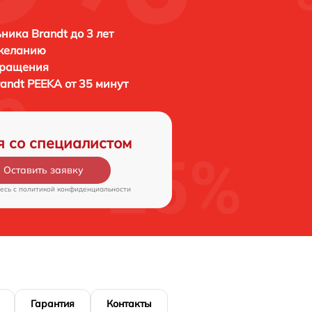
ника Brandt до 3 лет
 желанию
бращения
andt PEEKA от 35 минут
я со специалистом
Оставить заявку
есь c
политикой конфиденциальности
Гарантия
Контакты