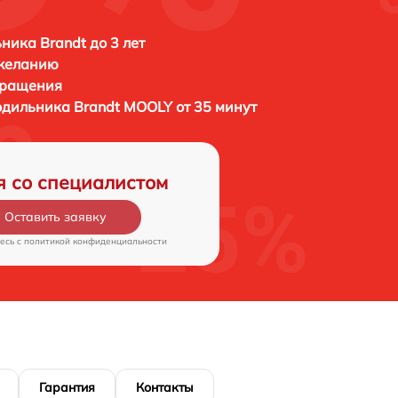
ника Brandt до 3 лет
 желанию
бращения
лодильника
Brandt MOOLY от 35 минут
я со специалистом
Оставить заявку
есь c
политикой конфиденциальности
Гарантия
Контакты