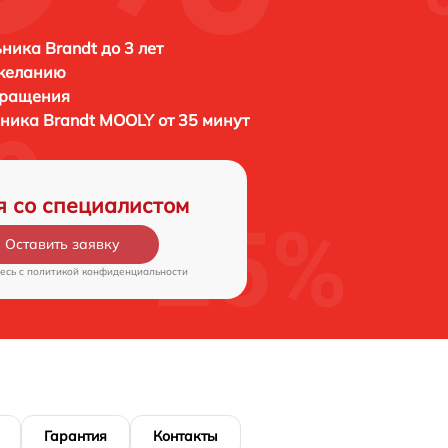
ника Brandt до 3 лет
 желанию
бращения
ьника
Brandt MOOLY от 35 минут
я со специалистом
Оставить заявку
есь c
политикой конфиденциальности
Гарантия
Контакты