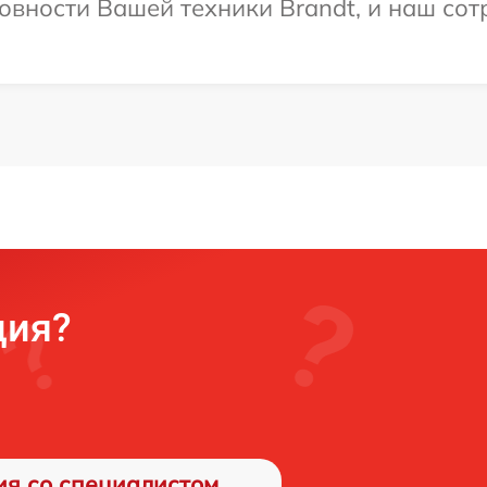
овности Вашей техники Brandt, и наш сот
ция?
ия со специалистом