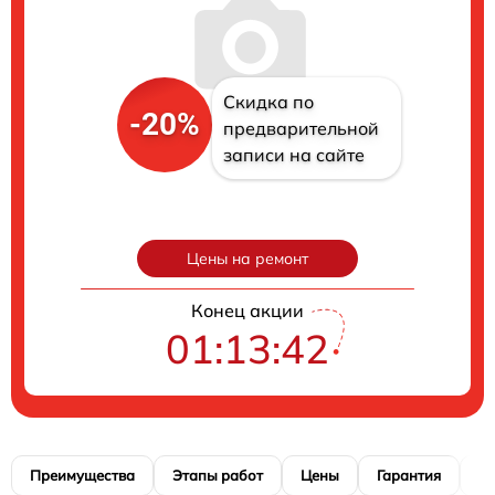
Скидка по
-20%
предварительной
записи на сайте
Цены на ремонт
Конец акции
01:13:41
Преимущества
Этапы работ
Цены
Гарантия
М