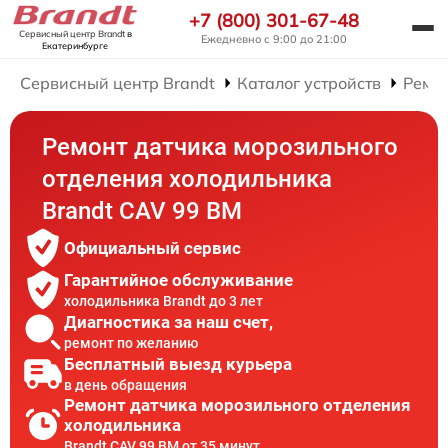
+7 (800) 301-67-48
Сервисный центр Brandt
в
Ежедневно с 9:00 до 21:00
Екатеринбурге
Сервисный центр Brandt
Каталог устройств
Ремо
Ремонт датчика морозильного
отделения холодильника
Brandt CAV 99 BM
Официальный сервис
Гарантийное обслуживание
холодильника Brandt до 3 лет
Диагностика за наш счет,
ремонт по желанию
Бесплатный выезд курьера
в день обращения
Ремонт датчика морозильного отделения
холодильника
Brandt CAV 99 BM от 35 минут