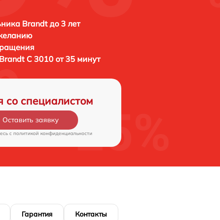
ника Brandt до 3 лет
 желанию
бращения
Brandt C 3010 от 35 минут
я со специалистом
Оставить заявку
есь c
политикой конфиденциальности
Гарантия
Контакты