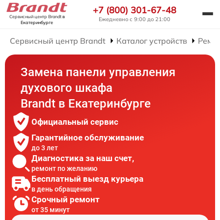
+7 (800) 301-67-48
Сервисный центр Brandt
в
Ежедневно с 9:00 до 21:00
Екатеринбурге
Сервисный центр Brandt
Каталог устройств
Ремо
Замена панели управления
духового шкафа
Brandt в Екатеринбурге
Официальный сервис
Гарантийное обслуживание
до 3 лет
Диагностика за наш счет,
ремонт по желанию
Бесплатный выезд курьера
в день обращения
Срочный ремонт
от 35 минут