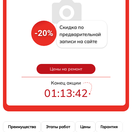
Скидка по
-20%
предварительной
записи на сайте
Цены на ремонт
Конец акции
01:13:41
Преимущества
Этапы работ
Цены
Гарантия
М