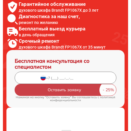
Гарантийное обслуживание
духового шкафа Brandt FP1067X до 3 лет
Диагностика за наш счет,
ремонт по желанию
Бесплатный выезд курьера
в день обращения
Срочный ремонт
духового шкафа Brandt FP1067X от 35 минут
Бесплатная консультация со
специалистом
Оставить заявку
Нажимая на кнопку "Оставить заявку" Вы соглашаетесь c
политикой
конфиденциальности