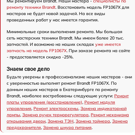
Мы ремонтируем Brandt. Наши мастера -
специалисты по
ремонту техники Brandt
. Восстановить модель FP1067X для
мастеров не будет новой задачей. На все виды
проведенных работ у нас имеется гарантия.
Минимальные сроки выполнения ремонта. Мы большая
сеть мастерских техники Brandt. Мы имеем более 20 тыс.
запчастей. И возможно на наших складах
уже имеется
запчасть на модель FP1067X
. При заказе ремонта на сайте
- предоставляется скидка -25%.
Знаем свое дело
Будьте уверены в профессионализме наших мастеров - они
с уверенностью выполнят ремонт Brandt FP1067X. По
данным наших мастеров в Екатеринбурге по ремонту
Brandt, наиболее востребованы следующие услуги:
Ремонт
платы управления (восстановление)
,
Ремонт модуля
управления
,
Ремонт электросхемы
,
Замена индикаторной
лампы
,
Замена ручек терморегулятора
,
Ремонт механизма
открывания двери
,
Замена ТЭН
,
Замена таймера
,
Замена
предохранителя
,
Замена шнура питания
.