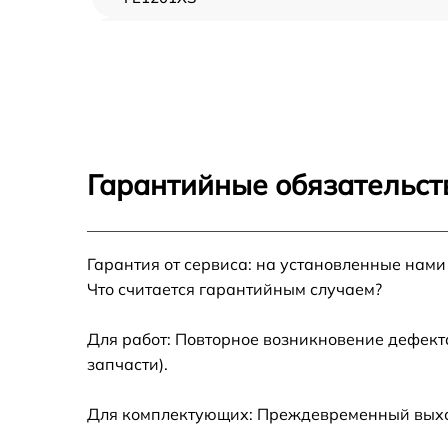
Замена ТЭН Brandt FE1201XS
Замена таймера Brandt FE1201XS
Замена предохранителя Brandt FE1201XS
Гарантийные обязательст
Замена шнура питания Brandt FE1201XS
Гарантия от сервиса: на установленные нами
Замена термодатчика Brandt FE1201XS
Что считается гарантийным случаем?
Замена панели управления Brandt FE1201X
Для работ: Повторное возникновение дефект
запчасти).
Для комплектующих: Преждевременный выход 