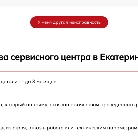
от 60 мин
У меня другая неисправность
от 60 мин
от 60 мин
ва сервисного центра в Екатери
от 60 мин
 детали — до 3 месяцев.
от 60 мин
S
от 60 мин
а, который напрямую связан с качеством проведенного
из строя, отказ в работе или техническим параметрам