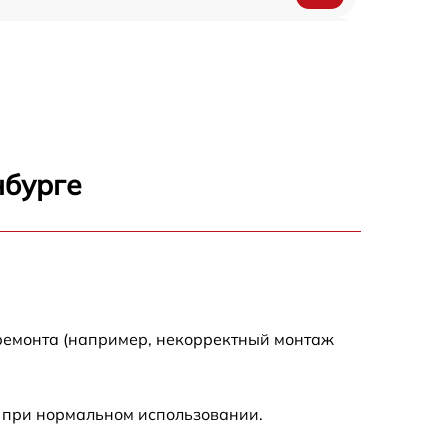
1200 р
500 р
700 р
нбурге
500 р
900 р
1500 р
 ремонта (например, некорректный монтаж
 при нормальном использовании.