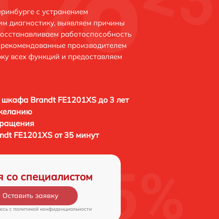
еринбурге с устранением
м диагностику, выявляем причины
восстанавливаем работоспособность
и рекомендованные производителем
рку всех функций и предоставляем
 шкафа Brandt FE1201XS до 3 лет
 желанию
бращения
ndt FE1201XS от 35 минут
я со специалистом
Оставить заявку
есь c
политикой конфиденциальности