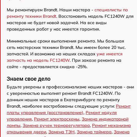
Мы ремонтируем Brandt. Наши мастера -
специалисты по
ремонту техники Brandt
. Восстановить модель FC1240W для
мастеров не будет новой задачей. На все виды
проведенных работ у нас имеется гарантия.
Минимальные сроки выполнения ремонта. Мы большая
сеть мастерских техники Brandt. Мы имеем более 20 тыс.
запчастей. И возможно на наших складах
уже имеется
запчасть на модель FC1240W
. При заказе ремонта на
сайте - предоставляется скидка -25%.
Знаем свое дело
Будьте уверены в профессионализме наших мастеров - они
с уверенностью выполнят ремонт Brandt FC1240W. По
данным наших мастеров в Екатеринбурге по ремонту
Brandt, наиболее востребованы следующие услуги:
Ремонт
платы управления (восстановление)
,
Ремонт модуля
управления
,
Ремонт электросхемы
,
Замена индикаторной
лампы
,
Замена ручек терморегулятора
,
Ремонт механизма
открывания двери
,
Замена ТЭН
,
Замена таймера
,
Замена