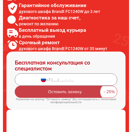
Гарантийное обслуживание
духового шкафа Brandt FC1240W до 3 лет
Диагностика за наш счет,
ремонт по желанию
Бесплатный выезд курьера
в день обращения
Срочный ремонт
духового шкафа Brandt FC1240W от 35 минут
Бесплатная консультация со
специалистом
Оставить заявку
Нажимая на кнопку "Оставить заявку" Вы соглашаетесь c
политикой
конфиденциальности