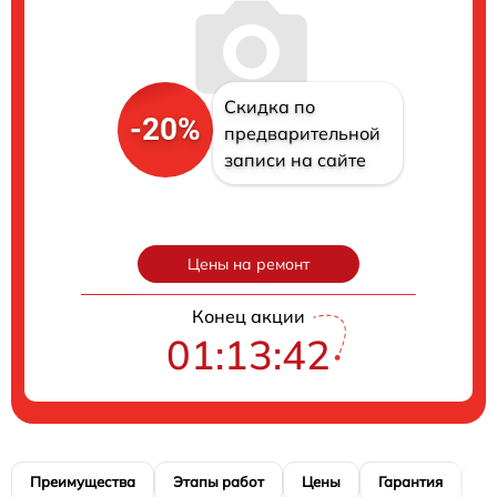
Скидка по
-20%
предварительной
записи на сайте
Цены на ремонт
Конец акции
01:13:41
Преимущества
Этапы работ
Цены
Гарантия
М