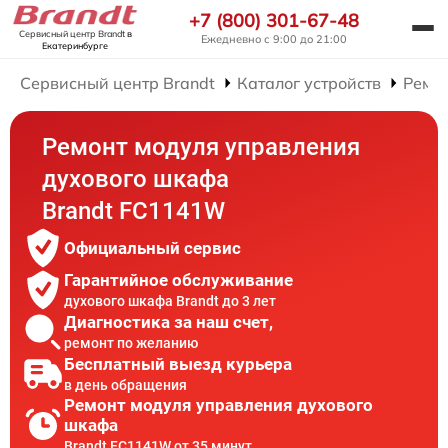
+7 (800) 301-67-48
Сервисный центр Brandt
в
Ежедневно с 9:00 до 21:00
Екатеринбурге
Сервисный центр Brandt
Каталог устройств
Ремо
Ремонт модуля управления
духового шкафа
Brandt FC1141W
Официальный сервис
Гарантийное обслуживание
духового шкафа Brandt до 3 лет
Диагностика за наш счет,
ремонт по желанию
Бесплатный выезд курьера
в день обращения
Ремонт модуля управления духового
шкафа
Brandt FC1141W от 35 минут