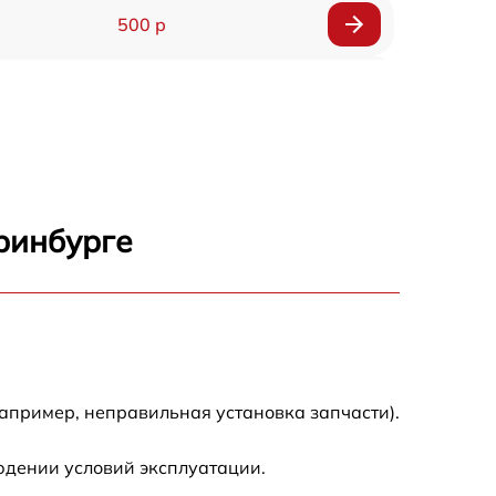
500 р
1200 р
500 р
700 р
ринбурге
500 р
900 р
1500 р
апример, неправильная установка запчасти).
юдении условий эксплуатации.