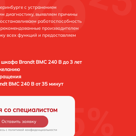
теринбурге с устранением
м диагностику, выявляем причины
восстанавливаем работоспособность
и рекомендованные производителем
рку всех функций и предоставляем
 шкафа Brandt BMC 240 B до 3 лет
 желанию
бращения
ndt BMC 240 B от 35 минут
я со специалистом
Оставить заявку
есь c
политикой конфиденциальности