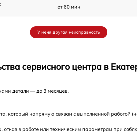
t
от 60 мин
от 60 мин
У меня другая неисправность
от 60 мин
от 60 мин
ства сервисного центра в Екате
от 60 мин
нами детали — до 3 месяцев.
от 60 мин
от 60 мин
та, который напрямую связан с выполненной работой (н
 отказ в работе или техническим параметрам при собл