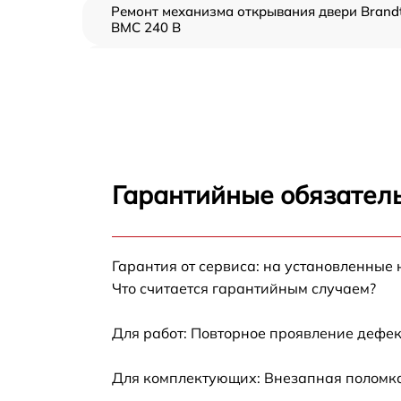
Ремонт механизма открывания двери Brand
BMC 240 B
Замена ТЭН Brandt BMC 240 B
Замена таймера Brandt BMC 240 B
Замена предохранителя Brandt BMC 240 B
Гарантийные обязатель
Замена шнура питания Brandt BMC 240 B
Гарантия от сервиса: на установленные 
Замена термодатчика Brandt BMC 240 B
Что считается гарантийным случаем?
Замена панели управления Brandt BMC 240
B
Для работ: Повторное проявление дефек
Для комплектующих: Внезапная поломка,